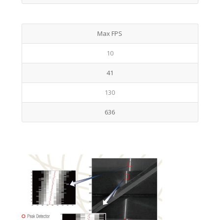
Max FPS
10
41
130
636