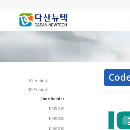
Code
3D Product
2D Product
Code Reader
DMR 210
DMR 220
DMR 310