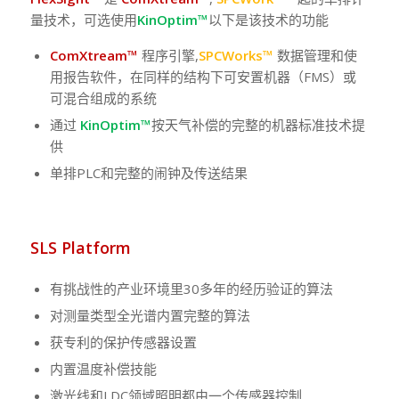
量技术，可选使用
KinOptim™
以下是该技术的功能
ComXtream™
程序引擎,
SPCWorks™
数据管理和使
用报告软件，在同样的结构下可安置机器（FMS）或
可混合组成的系统
通过
KinOptim™
按天气补偿的完整的机器标准技术提
供
单排PLC和完整的闹钟及传送结果
SLS Platform
有挑战性的产业环境里30多年的经历验证的算法
对测量类型全光谱内置完整的算法
获专利的保护传感器设置
内置温度补偿技能
激光线和LDC领域照明都由一个传感器控制