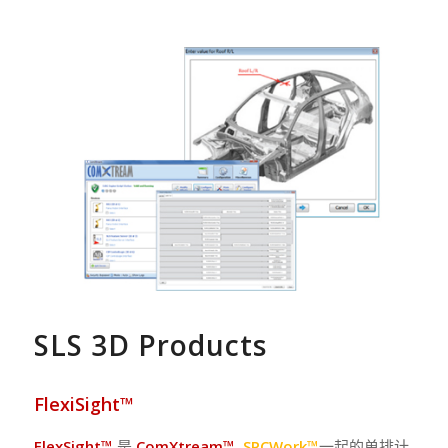
SLS 3D Products
FlexiSight™
FlexSight™
是
ComXtream™
,
SPCWork™
一起的单排计