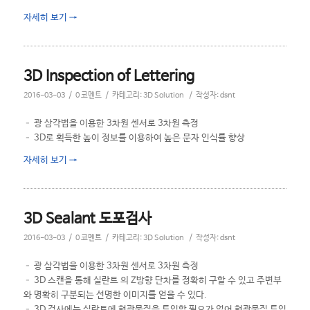
자세히 보기
→
3D Inspection of Lettering
/
/
/
2016-03-03
0 코멘트
카테고리:
3D Solution
작성자:
dsnt
– 광 삼각법을 이용한 3차원 센서로 3차원 측정
– 3D로 획득한 높이 정보를 이용하여 높은 문자 인식률 향상
자세히 보기
→
3D Sealant 도포검사
/
/
/
2016-03-03
0 코멘트
카테고리:
3D Solution
작성자:
dsnt
– 광 삼각법을 이용한 3차원 센서로 3차원 측정
– 3D 스캔을 통해 실란트 의 Z방향 단차를 정확히 구할 수 있고 주변부
와 명확히 구분되는 선명한 이미지를 얻을 수 있다.
– 3D 검사에는 실란트에 형광물질을 투입할 필요가 없어 형광물질 투입