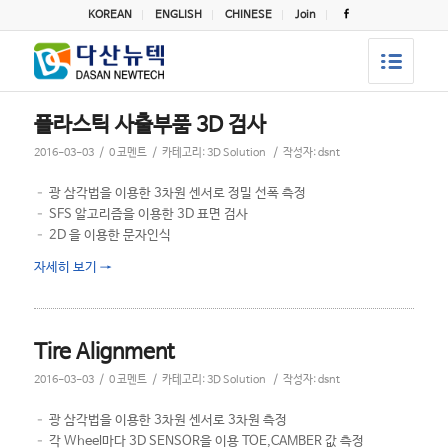
KOREAN
ENGLISH
CHINESE
Join
플라스틱 사출부품 3D 검사
/
/
/
2016-03-03
0 코멘트
카테고리:
3D Solution
작성자:
dsnt
– 광 삼각법을 이용한 3차원 센서로 정밀 선폭 측정
– SFS 알고리즘을 이용한 3D 표면 검사
– 2D 을 이용한 문자인식
자세히 보기
→
Tire Alignment
/
/
/
2016-03-03
0 코멘트
카테고리:
3D Solution
작성자:
dsnt
– 광 삼각법을 이용한 3차원 센서로 3차원 측정
– 각 Wheel마다 3D SENSOR을 이용 TOE,CAMBER 값 측정