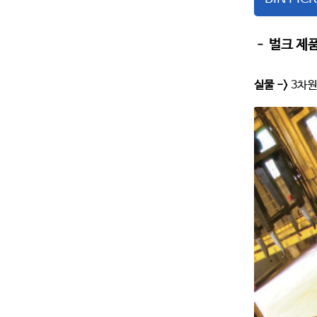
– 벌크 제
실물 ->
3차원